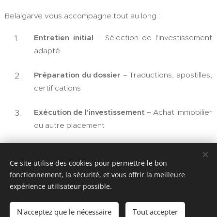
Belalgarve vous accompagne tout au long :
Entretien initial
– Sélection de l'investissement
adapté
Préparation du dossier
– Traductions, apostilles,
certifications
Exécution de l'investissement
– Achat immobilier
ou autre placement
Soumission officielle du dossier
– Autorités
chypriotes
Ce site utilise des cookies pour permettre le bon
fonctionnement, la sécurité, et vous offrir la meilleure
expérience utilisateur possible.
Décision initiale
– Environ 2 mois après dépôt
Obtention du titre de résidence
– Carte de
N'acceptez que le nécessaire
Tout accepter