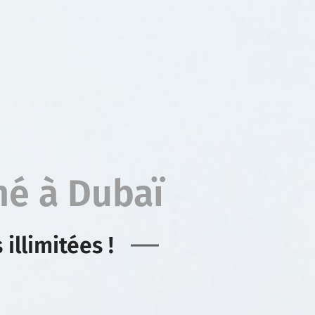
né à Dubaï
illimitées !