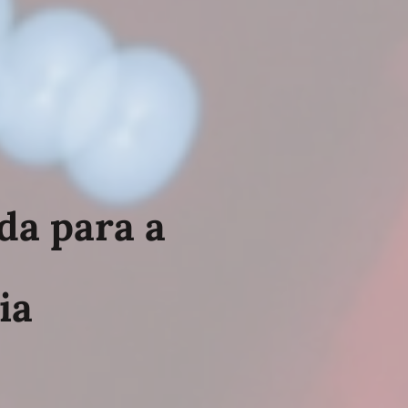
da para a
i
a