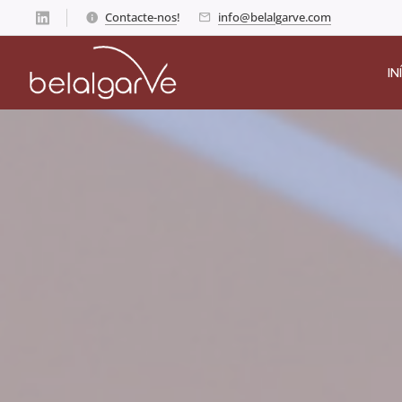
Contacte-nos
!
info@belalgarve.com
IN