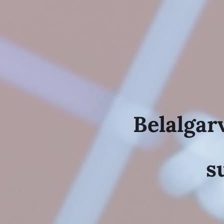
Belalgar
s