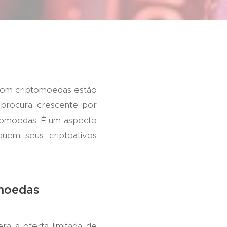
s com criptomoedas estão
procura crescente por
ptomoedas. É um aspecto
quem seus criptoativos
omoedas
ra a oferta limitada de