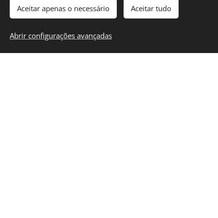
Aceitar apenas o necessário
Aceitar tudo
E-mail
Abrir configurações avançadas
Número de telefone / WhatsApp
Permissão de publicação
Primeiro nome
Sobrenome
Iniciais
Foto (do perfil nas redes sociais
ou anexo abaixo)
Foto
Escolher arquivo
(opcional)
Em caso de comentários negativos: gostaria que o nosso