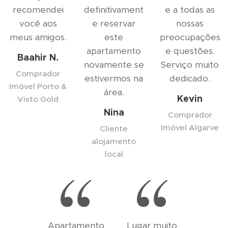
recomendei
definitivament
e a todas as
você aos
e reservar
nossas
meus amigos.
este
preocupações
apartamento
e questões.
Baahir N.
novamente se
Serviço muito
Comprador
estivermos na
dedicado.
Imóvel Porto &
área.
Kevin
Visto Gold
Nina
Comprador
Imóvel Algarve
Cliente
alojamento
local
Apartamento
Lugar muito