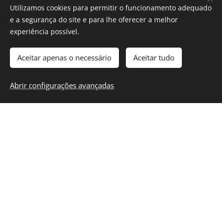
Utilizamos cookies para permitir o funcionamento adequado
e a segurança do site e para lhe oferecer a melhor
Pronto para pegar a estrada?
experiência possível.
Comece sua jornada aqui! Preencha seus dados acima e
sente-se ao volante do carro alugado perfeito para sua
Aceitar apenas o necessário
Aceitar tudo
próxima aventura.
Abrir configurações avançadas
Subscrever newsletter
Mantenha-se informado sobre os últimos
desenvolvimentos.
E-mail