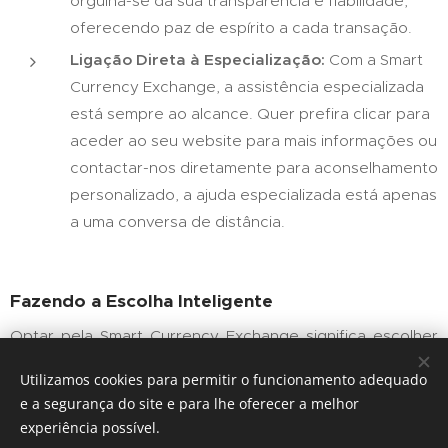
orgulha-se da sua transparência e fiabilidade,
oferecendo paz de espírito a cada transação.
Ligação Direta à Especialização:
Com a Smart
Currency Exchange, a assistência especializada
está sempre ao alcance. Quer prefira clicar para
aceder ao seu website para mais informações ou
contactar-nos diretamente para aconselhamento
personalizado, a ajuda especializada está apenas
a uma conversa de distância.
Fazendo a Escolha Inteligente
Optar pela Smart Currency Exchange significa escolher
segurança, poupança e tranquilidade para o seu
Utilizamos cookies para permitir o funcionamento adequado
investimento no estrangeiro. Na Belalgarve.com,
e a segurança do site e para lhe oferecer a melhor
comprometemo-nos a assegurar que cada aspeto do
experiência possível.
seu investimento, incluindo a troca de moeda, seja