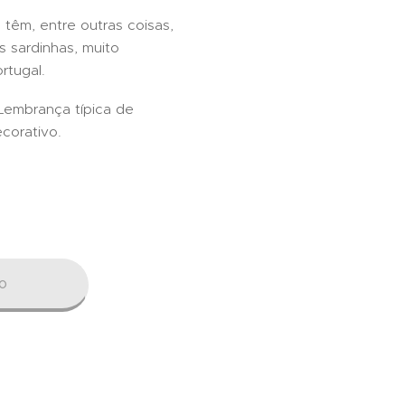
têm, entre outras coisas,
s sardinhas, muito
rtugal.
Lembrança típica de
ecorativo.
o