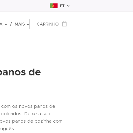
PT
IA
MAIS
CARRINHO
panos de
ha com os novos panos de
coloridos! Deixe a sua
 novos panos de cozinha com
tuguês.