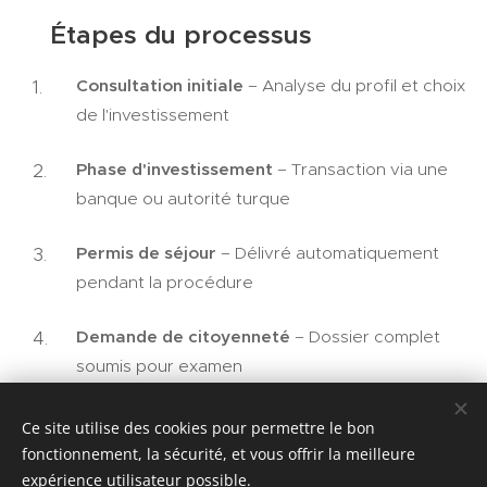
📋 Étapes du processus
Consultation initiale
– Analyse du profil et choix
de l'investissement
Phase d'investissement
– Transaction via une
banque ou autorité turque
Permis de séjour
– Délivré automatiquement
pendant la procédure
Demande de citoyenneté
– Dossier complet
soumis pour examen
Contrôles gouvernementaux
– Vérification des
Ce site utilise des cookies pour permettre le bon
antécédents et de l'investissement
fonctionnement, la sécurité, et vous offrir la meilleure
expérience utilisateur possible.