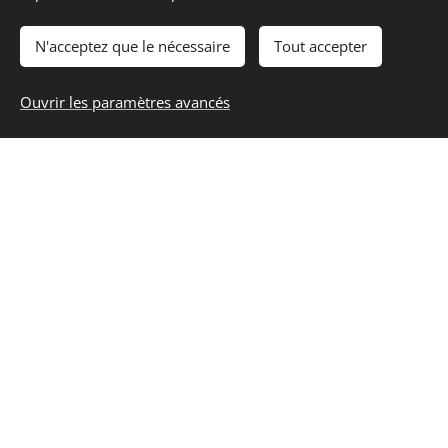
Approbation
– Citoyenneté accordée par
décret présidentiel
N'acceptez que le nécessaire
Tout accepter
Remise du passeport
– Sans obligation de
Ouvrir les paramètres avancés
présence en Türkiye
📄 Documents requis
Passeport en cours de validité + photos
d'identité
Actes de naissance et de mariage
Preuve de l'investissement (actes notariés,
relevés bancaires)