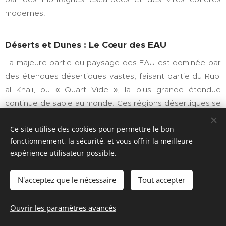
modernes.
Déserts et Dunes : Le Cœur des EAU
La majeure partie du paysage des EAU est dominée par
des étendues désertiques vastes, faisant partie du Rub'
al Khali, ou « Quart Vide », la plus grande étendue
continue de sable au monde. Ces régions désertiques se
caractérisent par des dunes dorées qui peuvent
Ce site utilise des cookies pour permettre le bon
atteindre des hauteurs impressionnantes, notamment
fonctionnement, la sécurité, et vous offrir la meilleure
dans la région de l'oasis de Liwa à Abu Dhabi. Ces dunes
expérience utilisateur possible.
changent continuellement de forme sous l'effet du vent,
créant un paysage en perpétuelle évolution qui revêt
N'acceptez que le nécessaire
Tout accepter
une grande importance historique et culturelle pour les
Émiratis, qui se sont adaptés à cet environnement difficile
Ouvrir les paramètres avancés
depuis des siècles.