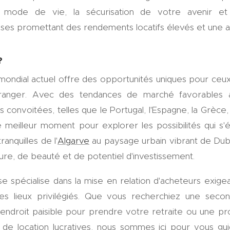
un mode de vie, la sécurisation de votre avenir et
uses promettant des rendements locatifs élevés et une ap
?
ondial actuel offre des opportunités uniques pour ceux 
'étranger. Avec des tendances de marché favorables
 convoitées, telles que le Portugal, l'Espagne, la Grèc
de meilleur moment pour explorer les possibilités qui s
ranquilles de l'
Algarve
au paysage urbain vibrant de Duba
re, de beauté et de potentiel d'investissement.
se spécialise dans la mise en relation d'acheteurs exige
es lieux privilégiés. Que vous recherchiez une se
 endroit paisible pour prendre votre retraite ou une pr
de location lucratives, nous sommes ici pour vous g