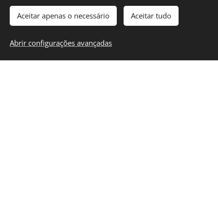
jovens em
Portugal
. Continuaremos a fornecer
Aceitar apenas o necessário
Aceitar tudo
atualizações e orientações detalhadas à medida que a
data de implementação se aproxima.
Abrir configurações avançadas
Imobiliária Portugal
Entre em contacto connosco
Share