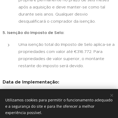
após a aquisição e deve manter-se como tal
durante seis anos. Qualquer desvio
desqualificará o comprador da isenção.
5. Isenção do Imposto de Selo:
Uma isenção total do Imposto de Selo aplica-se a
propriedades com valor até €316.772. Para
propriedades de valor superior, o montante
restante do imposto será devido.
Data de Implementação:
O Decreto-Lei referido na Proposta de Lei
deverá entrar em vigor a 1 de agosto.
Utilizamos cookies para permitir o funcionamento adequado
e a segurança do site e para lhe oferecer a melhor
Esta nova legislação marca um passo significativo para
experiência possível.
tornar a aquisição de casa própria mais acessível para os