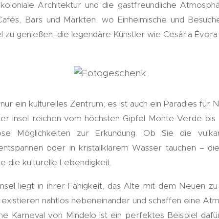
koloniale Architektur und die gastfreundliche Atmosph
 Cafés, Bars und Märkten, wo Einheimische und Besu
 zu genießen, die legendäre Künstler wie Cesária Évora
nur ein kulturelles Zentrum; es ist auch ein Paradies für
 der Insel reichen vom höchsten Gipfel Monte Verde bis
se Möglichkeiten zur Erkundung. Ob Sie die vulka
tspannen oder in kristallklarem Wasser tauchen – die
e die kulturelle Lebendigkeit.
sel liegt in ihrer Fähigkeit, das Alte mit dem Neuen zu
xistieren nahtlos nebeneinander und schaffen eine Atmo
che Karneval von Mindelo ist ein perfektes Beispiel daf