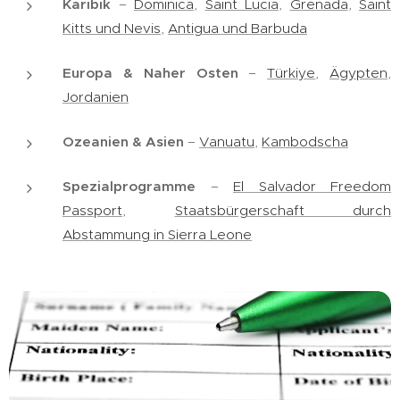
Karibik
–
Dominica
,
Saint Lucia
,
Grenada
,
Saint
Kitts und Nevis
,
Antigua und Barbuda
Europa & Naher Osten
–
Türkiye
,
Ägypten
,
Jordanien
Ozeanien & Asien
–
Vanuatu
,
Kambodscha
Spezialprogramme
–
El Salvador Freedom
Passport
,
Staatsbürgerschaft durch
Abstammung in Sierra Leone