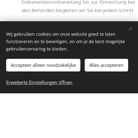
Dokumentenvorbereitung bis zur Einreichung bei
den Behörden begleiten wir Sie bei jedem Schritt.
Vertrauenswürdiges Netzwerk
– Wir arbeiten
Wij gebruiken cookies om onze website goed te laten
ausschließlich mit lizenzierten Anwälten,
functioneren en te beveiligen, en om je de best mogelijke
Immobilienmaklern und Finanzpartnern
gebruikerservaring te bieden.
zusammen.
Accepteer alleen noodzakelijke
Alles accepteren
Laufende Unterstützung
– Auch nach der
Genehmigung bleiben wir Ihr Ansprechpartner für
Erweiterte Einstellungen öffnen
Verlängerungen, Investitionen und Umzüge.
🤝 Warum Belalgarve wählen?
Personalisierter Service
– Wir nehmen uns die