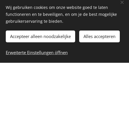
vertrauenswürdigen Partnerprogramme zu
Wij gebruiken cookies om onze website goed te laten
sichern.
functioneren en te beveiligen, en om je de best mogelijke
gebruikerservaring te bieden.
Reisen:
Packen Sie Ihre Koffer und starten Sie Ihr
Abenteuer! Wir sind hier, um sicherzustellen,
Accepteer alleen noodzakelijke
Alles accepteren
dass Ihre Reise von Anfang bis Ende reibungslos
verläuft.
Erweiterte Einstellungen öffnen
Bereit, die Welt zu erkunden?
Starten Sie Ihre Reise
noch heute mit Belalgarve!