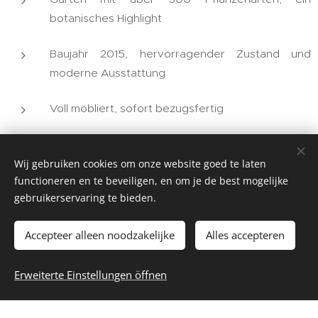
botanisches Highlight
Baujahr 2015, hervorragender Zustand und
moderne Ausstattung
Voll möbliert, sofort bezugsfertig
Starkes touristisches Potenzial auf Santo Antão,
zunehmend beliebt für Ökotourismus und
Wij gebruiken cookies om onze website goed te laten
functioneren en te beveiligen, en om je de best mogelijke
Wandern
gebruikerservaring te bieden.
Fotogalerie
Accepteer alleen noodzakelijke
Alles accepteren
Erweiterte Einstellungen öffnen