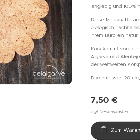
langlebig und 100% na
Diese Mausmatte aus K
biologisch nachhaltl
Ihrem Büro ein natür
Kork kommt von der 
Algarve und Alentejo
der weltweiten Korkp
Durchmesser: 20 cm;
7,50
€
zzgl. Versandkosten
Zum Waren