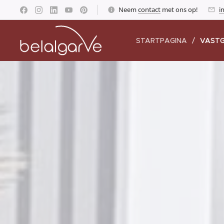
Neem
contact
met ons op!
i
STARTPAGINA
VAST