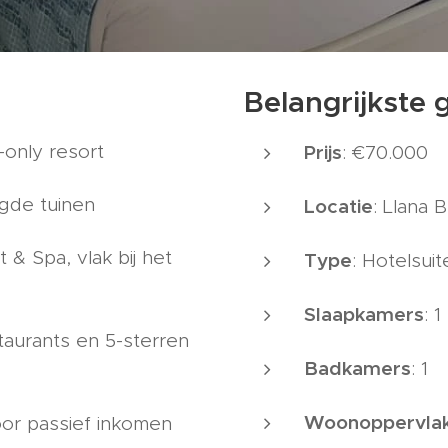
Belangrijkste
-only resort
Prijs
: €70.000
egde tuinen
Locatie
: Llana 
& Spa, vlak bij het
Type
: Hotelsuit
Slaapkamers
: 1
aurants en 5-sterren
Badkamers
: 1
Woonoppervla
or passief inkomen