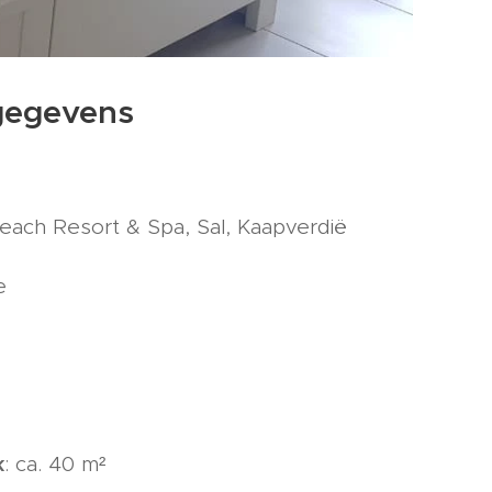
 gegevens
Beach Resort & Spa, Sal, Kaapverdië
e
k
: ca. 40 m²