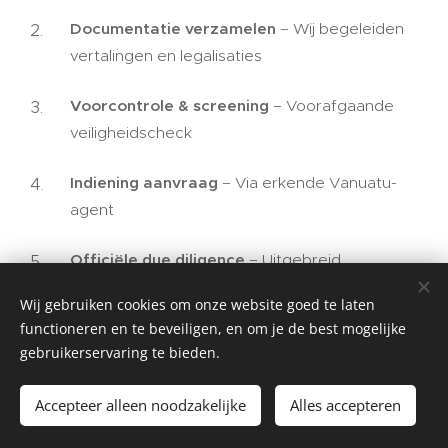
Documentatie verzamelen
– Wij begeleiden
vertalingen en legalisaties
Voorcontrole & screening
– Voorafgaande
veiligheidscheck
Indiening aanvraag
– Via erkende Vanuatu-
agent
Officiële due diligence
– Uitgebreid
achtergrondonderzoek
Wij gebruiken cookies om onze website goed te laten
functioneren en te beveiligen, en om je de best mogelijke
Voorlopige goedkeuring
– Na geslaagde
gebruikerservaring te bieden.
controle
Accepteer alleen noodzakelijke
Alles accepteren
Investering uitvoeren
– Donatie of andere
gekozen optie