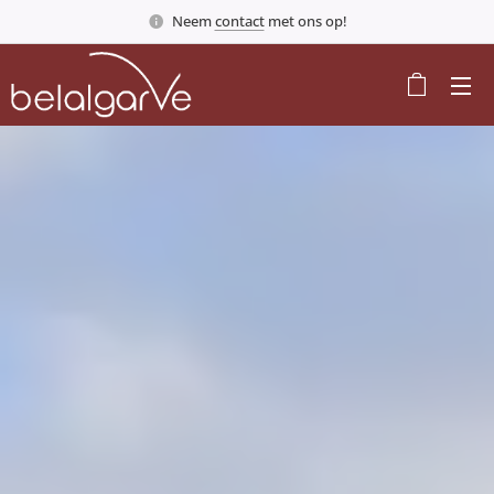
Neem
contact
met ons op!