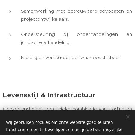
Samenwerking met betrouwbare advocaten en
projectontwikkelaars.
Ondersteuning bij onderhandelingen en
juridische afhandeling.
Nazorg en verhuurbeheer waar beschikbaar.
Levensstijl & Infrastructuur
Griekenland biedt een unieke combinatie van traditie en
modern comfort. Het land beschikt over uitstekende
Wij gebruiken cookies om onze website goed te laten
gezondheidszorg, internationale scholen in de grote
functioneren en te beveiligen, en om je de best mogelijke
steden en een steeds beter netwerk van verbindingen