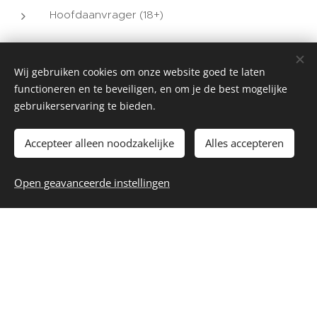
Hoofdaanvrager (18+)
Echtgenoot of geregistreerde partner
Wij gebruiken cookies om onze website goed te laten
Kinderen (minderjarig of financieel afhankelijk)
functioneren en te beveiligen, en om je de best mogelijke
gebruikerservaring te bieden.
Ouders (indien financieel afhankelijk)
Accepteer alleen noodzakelijke
Alles accepteren
Belalgarve zorgt voor een correcte samenstelling en
Open geavanceerde instellingen
verwerking van je gezinsaanvraag.
📋 Aanvraagproces
Ons team begeleidt je stap voor stap door het
aanvraagproces, met lokale partners in Anguilla: