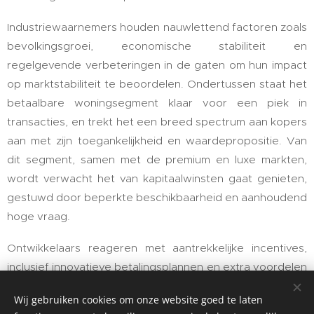
Industriewaarnemers houden nauwlettend factoren zoals
bevolkingsgroei, economische stabiliteit en
regelgevende verbeteringen in de gaten om hun impact
op marktstabiliteit te beoordelen. Ondertussen staat het
betaalbare woningsegment klaar voor een piek in
transacties, en trekt het een breed spectrum aan kopers
aan met zijn toegankelijkheid en waardepropositie. Van
dit segment, samen met de premium en luxe markten,
wordt verwacht het van kapitaalwinsten gaat genieten,
gestuwd door beperkte beschikbaarheid en aanhoudend
hoge vraag.
Ontwikkelaars reageren met aantrekkelijke incentives,
inclusief innovatieve betalingsplannen en extra voordelen
om de aantrekkelijkheid voor kopers te verhogen. Deze
Wij gebruiken cookies om onze website goed te laten
strategische zetten zijn gericht op het behouden van